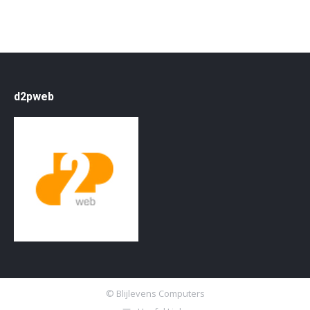
d2pweb
© Blijlevens Computers